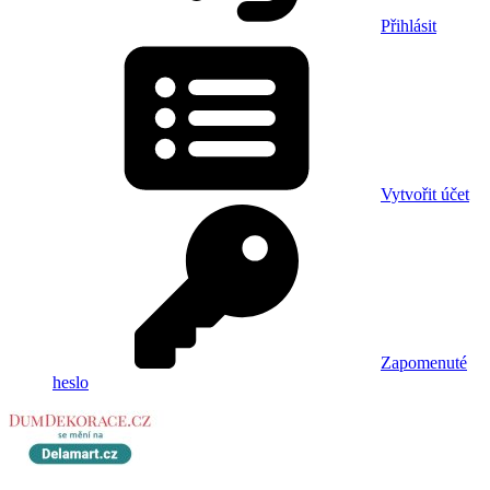
Přihlásit
Vytvořit účet
Zapomenuté
heslo