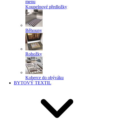
menu
Koupelnové předložky
Běhouny
Rohožky
Koberce do obýváku
BYTOVÝ TEXTIL