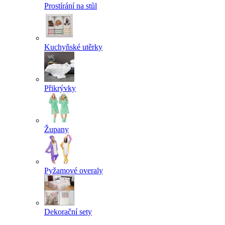
Prostírání na stůl
Kuchyňské utěrky
Přikrývky
Župany
Pyžamové overaly
Dekorační sety