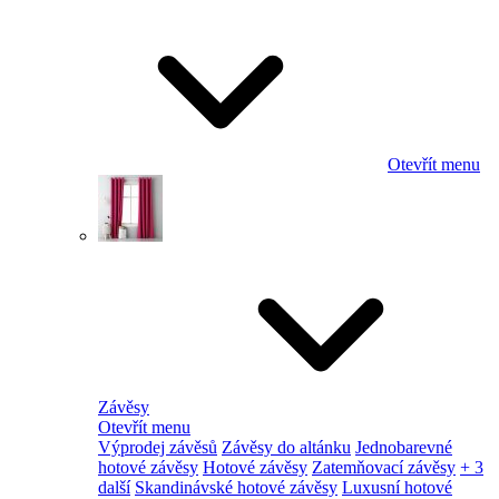
Otevřít menu
Závěsy
Otevřít menu
Výprodej závěsů
Závěsy do altánku
Jednobarevné
hotové závěsy
Hotové závěsy
Zatemňovací závěsy
+ 3
další
Skandinávské hotové závěsy
Luxusní hotové