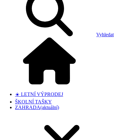
Vyhledat
☀️ LETNÍ VÝPRODEJ
ŠKOLNÍ TAŠKY
ZAHRADA
(aktuální)