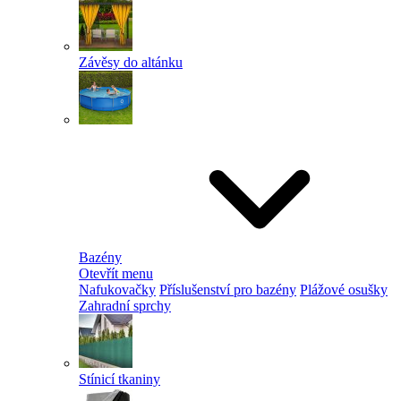
Závěsy do altánku
Bazény
Otevřít menu
Nafukovačky
Příslušenství pro bazény
Plážové osušky
Zahradní sprchy
Stínicí tkaniny