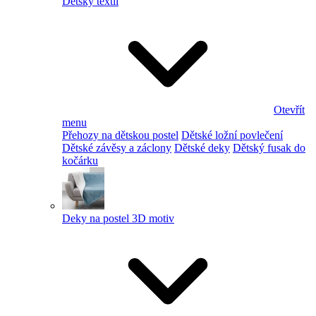
Dětský textil
Otevřít
menu
Přehozy na dětskou postel
Dětské ložní povlečení
Dětské závěsy a záclony
Dětské deky
Dětský fusak do
kočárku
Deky na postel 3D motiv