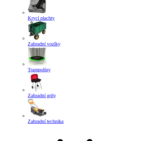
Krycí plachty
Zahradní vozíky
Trampolíny
Zahradní grily
Zahradní technika