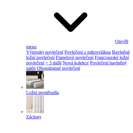
Otevřít
menu
Výprodej povlečení
Povlečení z mikrovlákna
Bavlněné
ložní povlečení
Flanelové povlečení
Francouzské ložní
povlečení
+ 3 další
Nová kolekce
Povlečení bavlněný
satén
Oboustranné povlečení
Ložní prostěradla
Záclony