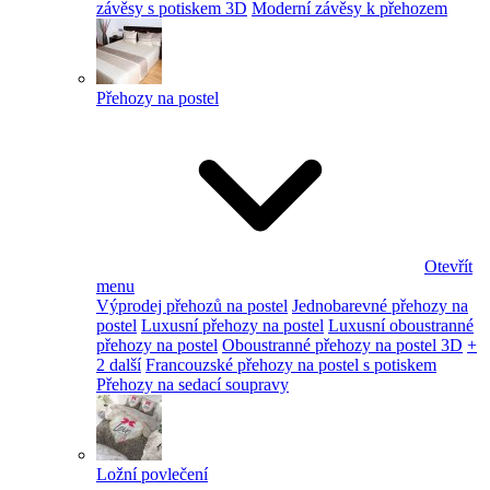
závěsy s potiskem 3D
Moderní závěsy k přehozem
Přehozy na postel
Otevřít
menu
Výprodej přehozů na postel
Jednobarevné přehozy na
postel
Luxusní přehozy na postel
Luxusní oboustranné
přehozy na postel
Oboustranné přehozy na postel 3D
+
2 další
Francouzské přehozy na postel s potiskem
Přehozy na sedací soupravy
Ložní povlečení