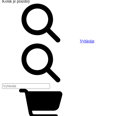
Košík
je prázdný
Vyhledat