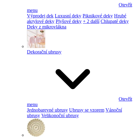
Otevřít
menu
Výprodej dek
Luxusní deky
Piknikové deky
Hrubé
akrylové deky
Plyšové deky
+ 2 další
Chlupaté deky
Deky z mikrovlákna
Dekorační ubrusy
Otevřít
menu
Jednobarevné ubrusy
Ubrusy se vzorem
Vánoční
ubrusy
Velikonoční ubrusy