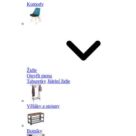
Komody
Židle
Otevřít menu
Taburetky
Jídelní židle
Věšáky a stojany
Botníky