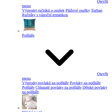
Otevřít
menu
Výprodej ručníků a osušek
Plážové osušky
Turban
Ručníky s vánoční tematikou
Polštáře
Otevřít
menu
Výprodej povlaků na polštáře
Povlaky na polštáře
Polštáře
Chlupaté povlaky na polštáře
Dětské povlaky
na polštáře