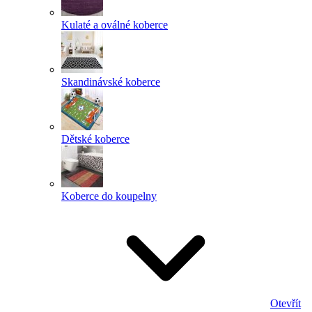
Kulaté a oválné koberce
Skandinávské koberce
Dětské koberce
Koberce do koupelny
Otevřít