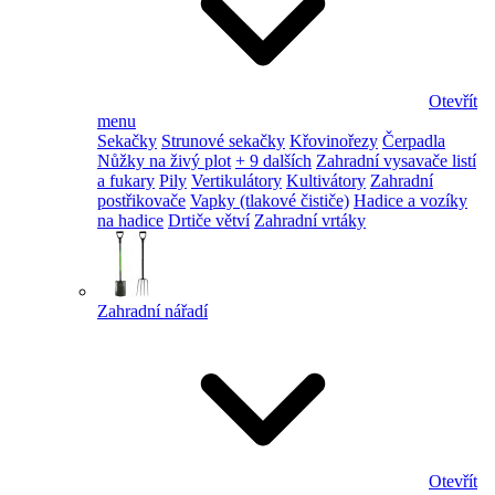
Otevřít
menu
Sekačky
Strunové sekačky
Křovinořezy
Čerpadla
Nůžky na živý plot
+ 9 dalších
Zahradní vysavače listí
a fukary
Pily
Vertikulátory
Kultivátory
Zahradní
postřikovače
Vapky (tlakové čističe)
Hadice a vozíky
na hadice
Drtiče větví
Zahradní vrtáky
Zahradní nářadí
Otevřít