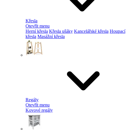
Křesla
Otevřít menu
Herní křesla
Křesla ušáky
Kancelářské křesla
Houpací
křesla
Masážní křesla
Regály
Otevřít menu
Kovové regály