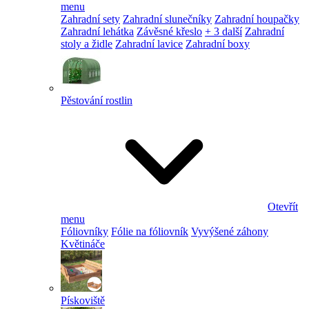
menu
Zahradní sety
Zahradní slunečníky
Zahradní houpačky
Zahradní lehátka
Závěsné křeslo
+ 3 další
Zahradní
stoly a židle
Zahradní lavice
Zahradní boxy
Pěstování rostlin
Otevřít
menu
Fóliovníky
Fólie na fóliovník
Vyvýšené záhony
Květináče
Pískoviště