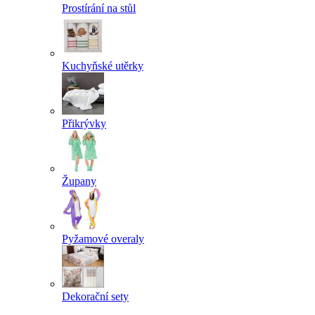
Prostírání na stůl
Kuchyňské utěrky
Přikrývky
Župany
Pyžamové overaly
Dekorační sety