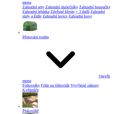
menu
Zahradní sety
Zahradní slunečníky
Zahradní houpačky
Zahradní lehátka
Závěsné křeslo
+ 3 další
Zahradní
stoly a židle
Zahradní lavice
Zahradní boxy
Pěstování rostlin
Otevřít
menu
Fóliovníky
Fólie na fóliovník
Vyvýšené záhony
Květináče
Pískoviště