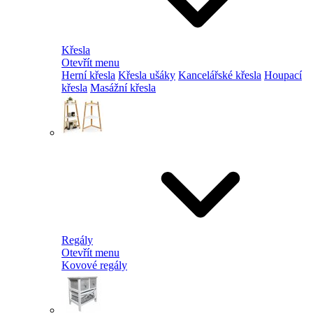
Křesla
Otevřít menu
Herní křesla
Křesla ušáky
Kancelářské křesla
Houpací
křesla
Masážní křesla
Regály
Otevřít menu
Kovové regály