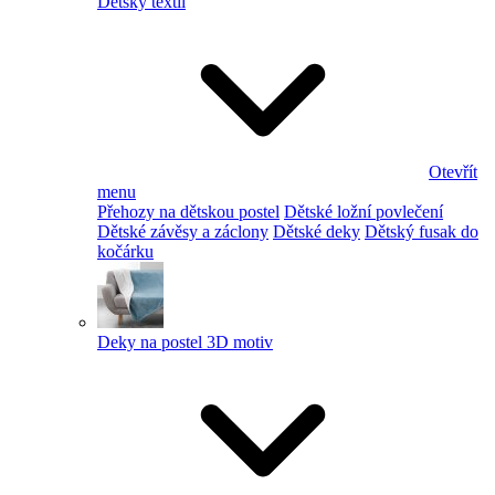
Dětský textil
Otevřít
menu
Přehozy na dětskou postel
Dětské ložní povlečení
Dětské závěsy a záclony
Dětské deky
Dětský fusak do
kočárku
Deky na postel 3D motiv