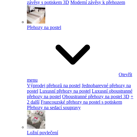
závěsy s potiskem 3D
Moderní závěsy k přehozem
Přehozy na postel
Otevřít
menu
Výprodej přehozů na postel
Jednobarevné přehozy na
postel
Luxusní přehozy na postel
Luxusní oboustranné
přehozy na postel
Oboustranné přehozy na postel 3D
+
2 další
Francouzské přehozy na postel s potiskem
Přehozy na sedací soupravy
Ložní povlečení