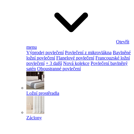
Otevřít
menu
Výprodej povlečení
Povlečení z mikrovlákna
Bavlněné
ložní povlečení
Flanelové povlečení
Francouzské ložní
povlečení
+ 3 další
Nová kolekce
Povlečení bavlněný
satén
Oboustranné povlečení
Ložní prostěradla
Záclony