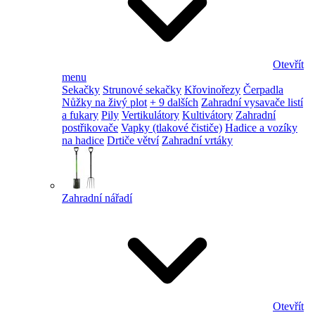
Otevřít
menu
Sekačky
Strunové sekačky
Křovinořezy
Čerpadla
Nůžky na živý plot
+ 9 dalších
Zahradní vysavače listí
a fukary
Pily
Vertikulátory
Kultivátory
Zahradní
postřikovače
Vapky (tlakové čističe)
Hadice a vozíky
na hadice
Drtiče větví
Zahradní vrtáky
Zahradní nářadí
Otevřít