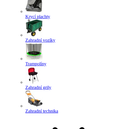
Krycí plachty
Zahradní vozíky
Trampolíny
Zahradní grily
Zahradní technika