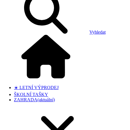
Vyhledat
☀️ LETNÍ VÝPRODEJ
ŠKOLNÍ TAŠKY
ZAHRADA
(aktuální)