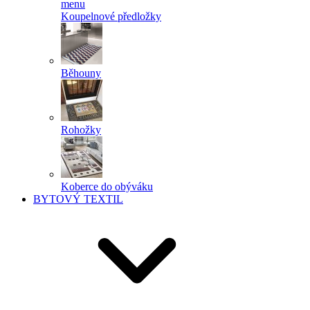
menu
Koupelnové předložky
Běhouny
Rohožky
Koberce do obýváku
BYTOVÝ TEXTIL