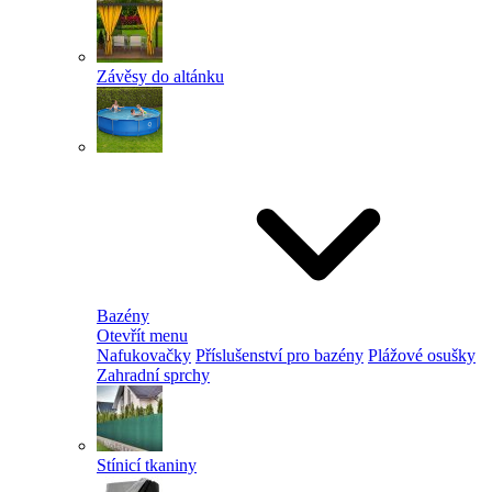
Závěsy do altánku
Bazény
Otevřít menu
Nafukovačky
Příslušenství pro bazény
Plážové osušky
Zahradní sprchy
Stínicí tkaniny