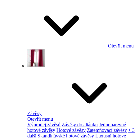
Otevřít menu
Závěsy
Otevřít menu
Výprodej závěsů
Závěsy do altánku
Jednobarevné
hotové závěsy
Hotové závěsy
Zatemňovací závěsy
+ 3
další
Skandinávské hotové závěsy
Luxusní hotové