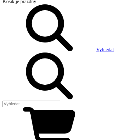
Košík
je prázdný
Vyhledat