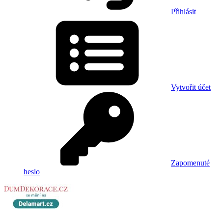
Přihlásit
Vytvořit účet
Zapomenuté
heslo