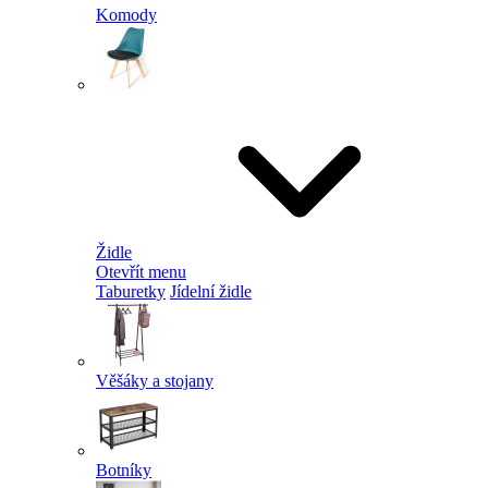
Komody
Židle
Otevřít menu
Taburetky
Jídelní židle
Věšáky a stojany
Botníky