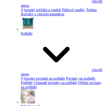
Otevřít
menu
Výprodej ručníků a osušek
Plážové osušky
Turban
Ručníky s vánoční tematikou
Polštáře
Otevřít
menu
Výprodej povlaků na polštáře
Povlaky na polštáře
Polštáře
Chlupaté povlaky na polštáře
Dětské povlaky
na polštáře