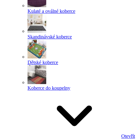
Kulaté a oválné koberce
Skandinávské koberce
Dětské koberce
Koberce do koupelny
Otevřít