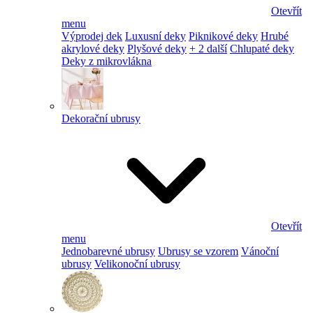
Otevřít
menu
Výprodej dek
Luxusní deky
Piknikové deky
Hrubé
akrylové deky
Plyšové deky
+ 2 další
Chlupaté deky
Deky z mikrovlákna
Dekorační ubrusy
Otevřít
menu
Jednobarevné ubrusy
Ubrusy se vzorem
Vánoční
ubrusy
Velikonoční ubrusy