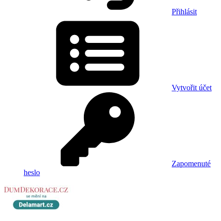
Přihlásit
Vytvořit účet
Zapomenuté
heslo