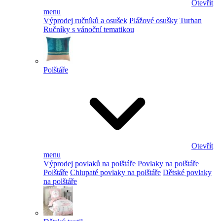
Otevřít
menu
Výprodej ručníků a osušek
Plážové osušky
Turban
Ručníky s vánoční tematikou
Polštáře
Otevřít
menu
Výprodej povlaků na polštáře
Povlaky na polštáře
Polštáře
Chlupaté povlaky na polštáře
Dětské povlaky
na polštáře