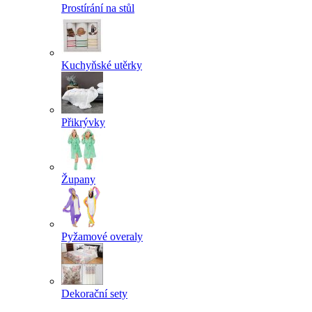
Prostírání na stůl
Kuchyňské utěrky
Přikrývky
Župany
Pyžamové overaly
Dekorační sety