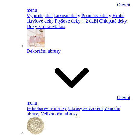
Otevřít
menu
Výprodej dek
Luxusní deky
Piknikové deky
Hrubé
akrylové deky
Plyšové deky
+ 2 další
Chlupaté deky
Deky z mikrovlákna
Dekorační ubrusy
Otevřít
menu
Jednobarevné ubrusy
Ubrusy se vzorem
Vánoční
ubrusy
Velikonoční ubrusy