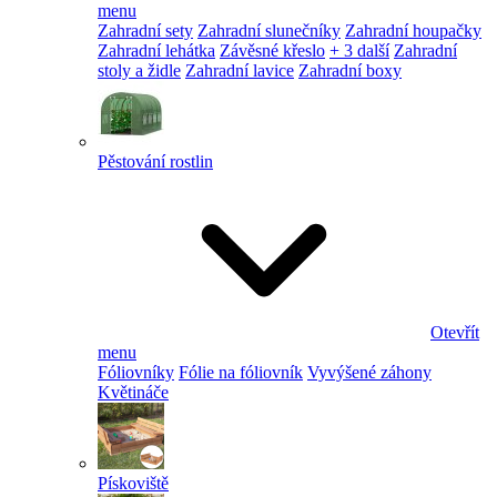
menu
Zahradní sety
Zahradní slunečníky
Zahradní houpačky
Zahradní lehátka
Závěsné křeslo
+ 3 další
Zahradní
stoly a židle
Zahradní lavice
Zahradní boxy
Pěstování rostlin
Otevřít
menu
Fóliovníky
Fólie na fóliovník
Vyvýšené záhony
Květináče
Pískoviště