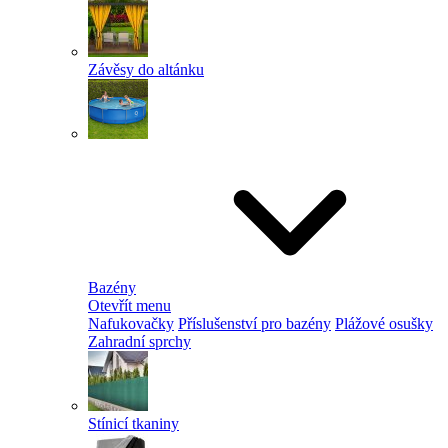
Závěsy do altánku
Bazény
Otevřít menu
Nafukovačky
Příslušenství pro bazény
Plážové osušky
Zahradní sprchy
Stínicí tkaniny