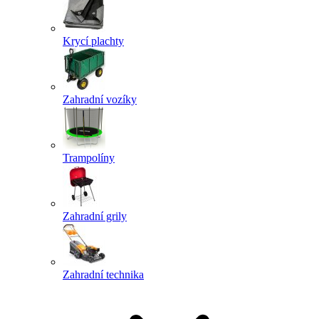
Krycí plachty
Zahradní vozíky
Trampolíny
Zahradní grily
Zahradní technika