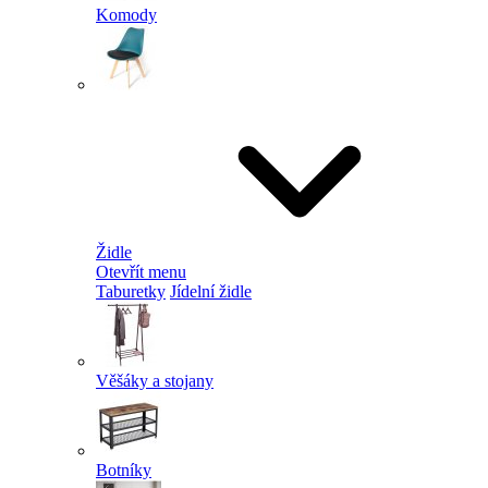
Komody
Židle
Otevřít menu
Taburetky
Jídelní židle
Věšáky a stojany
Botníky