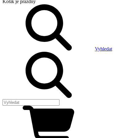
Košík
je prázdný
Vyhledat