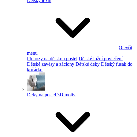
Dětský textil
Otevřít
menu
Přehozy na dětskou postel
Dětské ložní povlečení
Dětské závěsy a záclony
Dětské deky
Dětský fusak do
kočárku
Deky na postel 3D motiv