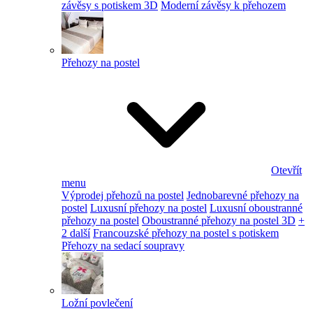
závěsy s potiskem 3D
Moderní závěsy k přehozem
Přehozy na postel
Otevřít
menu
Výprodej přehozů na postel
Jednobarevné přehozy na
postel
Luxusní přehozy na postel
Luxusní oboustranné
přehozy na postel
Oboustranné přehozy na postel 3D
+
2 další
Francouzské přehozy na postel s potiskem
Přehozy na sedací soupravy
Ložní povlečení