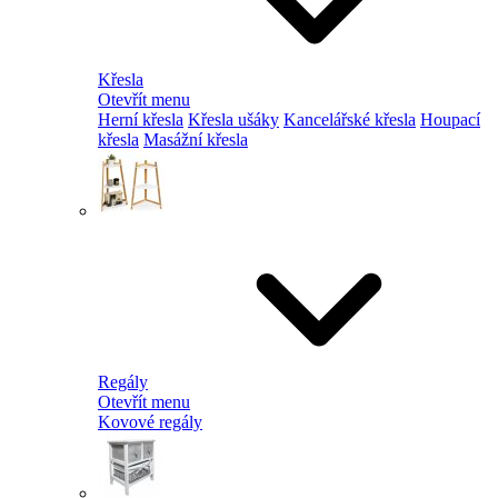
Křesla
Otevřít menu
Herní křesla
Křesla ušáky
Kancelářské křesla
Houpací
křesla
Masážní křesla
Regály
Otevřít menu
Kovové regály