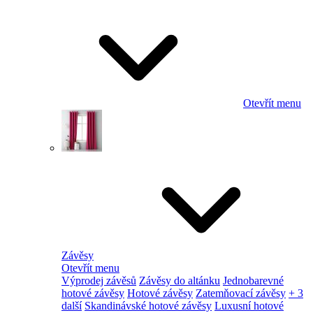
Otevřít menu
Závěsy
Otevřít menu
Výprodej závěsů
Závěsy do altánku
Jednobarevné
hotové závěsy
Hotové závěsy
Zatemňovací závěsy
+ 3
další
Skandinávské hotové závěsy
Luxusní hotové