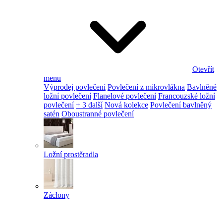
Otevřít
menu
Výprodej povlečení
Povlečení z mikrovlákna
Bavlněné
ložní povlečení
Flanelové povlečení
Francouzské ložní
povlečení
+ 3 další
Nová kolekce
Povlečení bavlněný
satén
Oboustranné povlečení
Ložní prostěradla
Záclony