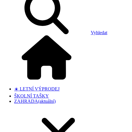
Vyhledat
☀️ LETNÍ VÝPRODEJ
ŠKOLNÍ TAŠKY
ZAHRADA
(aktuální)