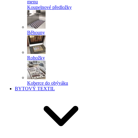
menu
Koupelnové předložky
Běhouny
Rohožky
Koberce do obýváku
BYTOVÝ TEXTIL