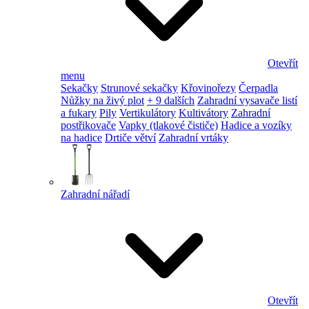
Otevřít
menu
Sekačky
Strunové sekačky
Křovinořezy
Čerpadla
Nůžky na živý plot
+ 9 dalších
Zahradní vysavače listí
a fukary
Pily
Vertikulátory
Kultivátory
Zahradní
postřikovače
Vapky (tlakové čističe)
Hadice a vozíky
na hadice
Drtiče větví
Zahradní vrtáky
Zahradní nářadí
Otevřít