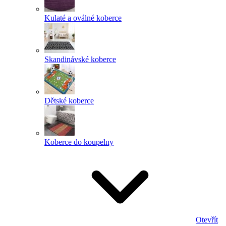
Kulaté a oválné koberce
Skandinávské koberce
Dětské koberce
Koberce do koupelny
Otevřít