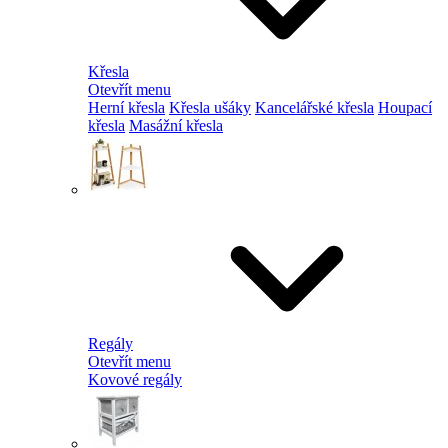
Křesla
Otevřít menu
Herní křesla
Křesla ušáky
Kancelářské křesla
Houpací
křesla
Masážní křesla
Regály
Otevřít menu
Kovové regály