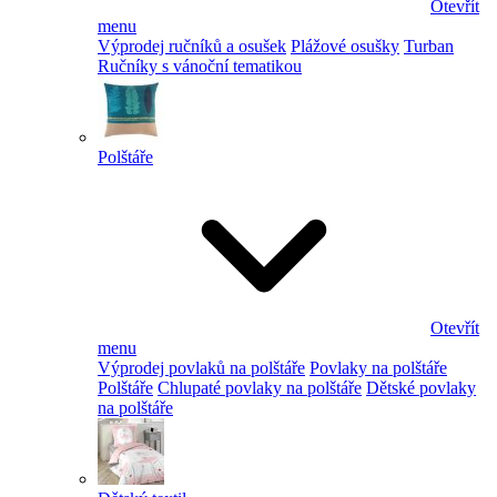
Otevřít
menu
Výprodej ručníků a osušek
Plážové osušky
Turban
Ručníky s vánoční tematikou
Polštáře
Otevřít
menu
Výprodej povlaků na polštáře
Povlaky na polštáře
Polštáře
Chlupaté povlaky na polštáře
Dětské povlaky
na polštáře