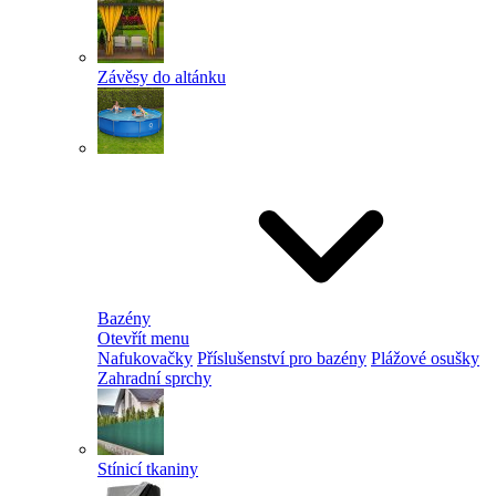
Závěsy do altánku
Bazény
Otevřít menu
Nafukovačky
Příslušenství pro bazény
Plážové osušky
Zahradní sprchy
Stínicí tkaniny