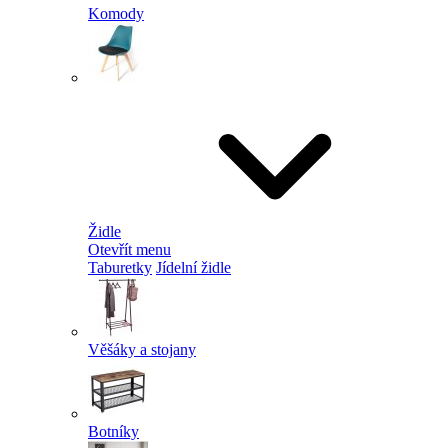
Komody
Židle
Otevřít menu
Taburetky
Jídelní židle
Věšáky a stojany
Botníky