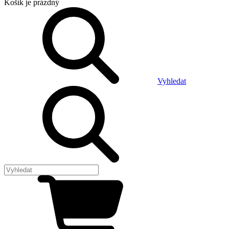
Košík
je prázdný
Vyhledat