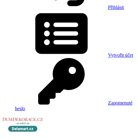
Přihlásit
Vytvořit účet
Zapomenuté
heslo