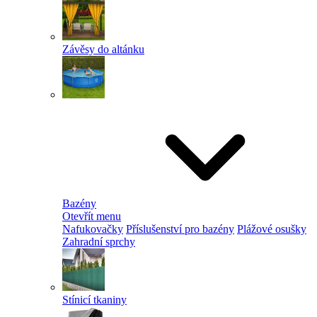
Závěsy do altánku
Bazény
Otevřít menu
Nafukovačky
Příslušenství pro bazény
Plážové osušky
Zahradní sprchy
Stínicí tkaniny