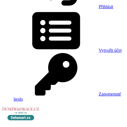
Přihlásit
Vytvořit účet
Zapomenuté
heslo