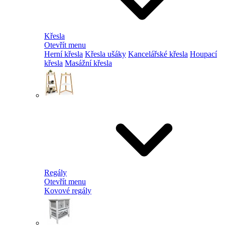
Křesla
Otevřít menu
Herní křesla
Křesla ušáky
Kancelářské křesla
Houpací
křesla
Masážní křesla
Regály
Otevřít menu
Kovové regály