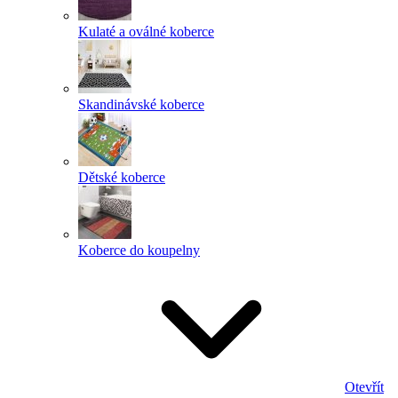
Kulaté a oválné koberce
Skandinávské koberce
Dětské koberce
Koberce do koupelny
Otevřít