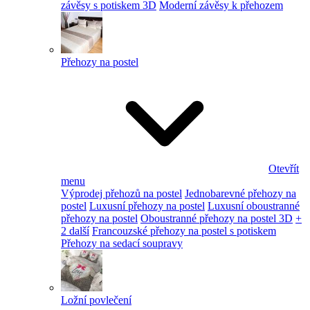
závěsy s potiskem 3D
Moderní závěsy k přehozem
Přehozy na postel
Otevřít
menu
Výprodej přehozů na postel
Jednobarevné přehozy na
postel
Luxusní přehozy na postel
Luxusní oboustranné
přehozy na postel
Oboustranné přehozy na postel 3D
+
2 další
Francouzské přehozy na postel s potiskem
Přehozy na sedací soupravy
Ložní povlečení