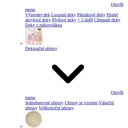
Otevřít
menu
Výprodej dek
Luxusní deky
Piknikové deky
Hrubé
akrylové deky
Plyšové deky
+ 2 další
Chlupaté deky
Deky z mikrovlákna
Dekorační ubrusy
Otevřít
menu
Jednobarevné ubrusy
Ubrusy se vzorem
Vánoční
ubrusy
Velikonoční ubrusy