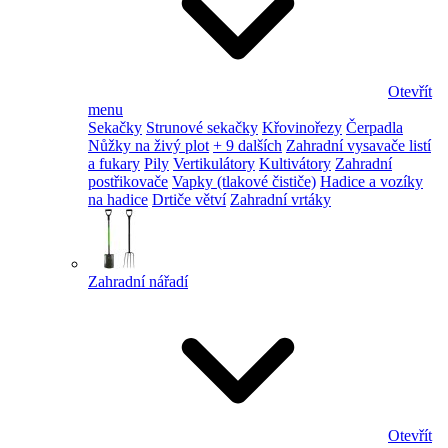
Otevřít
menu
Sekačky
Strunové sekačky
Křovinořezy
Čerpadla
Nůžky na živý plot
+ 9 dalších
Zahradní vysavače listí
a fukary
Pily
Vertikulátory
Kultivátory
Zahradní
postřikovače
Vapky (tlakové čističe)
Hadice a vozíky
na hadice
Drtiče větví
Zahradní vrtáky
Zahradní nářadí
Otevřít