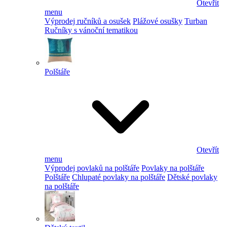
Otevřít
menu
Výprodej ručníků a osušek
Plážové osušky
Turban
Ručníky s vánoční tematikou
Polštáře
Otevřít
menu
Výprodej povlaků na polštáře
Povlaky na polštáře
Polštáře
Chlupaté povlaky na polštáře
Dětské povlaky
na polštáře