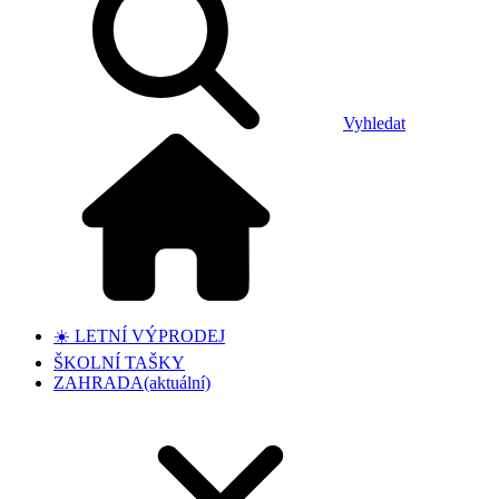
Vyhledat
☀️ LETNÍ VÝPRODEJ
ŠKOLNÍ TAŠKY
ZAHRADA
(aktuální)