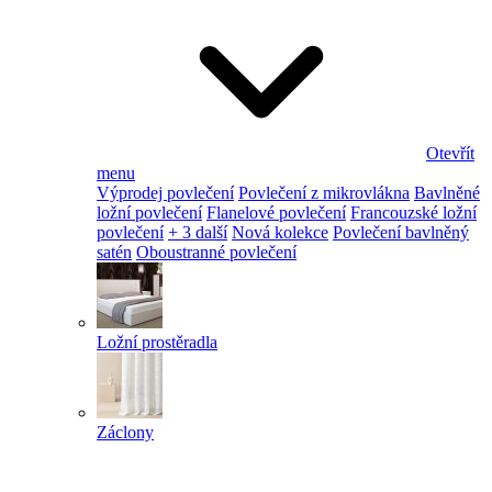
Otevřít
menu
Výprodej povlečení
Povlečení z mikrovlákna
Bavlněné
ložní povlečení
Flanelové povlečení
Francouzské ložní
povlečení
+ 3 další
Nová kolekce
Povlečení bavlněný
satén
Oboustranné povlečení
Ložní prostěradla
Záclony