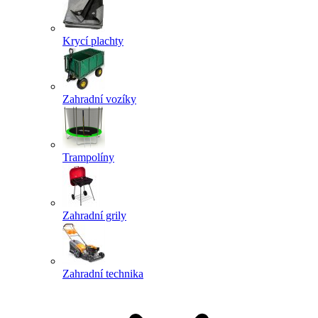
Krycí plachty
Zahradní vozíky
Trampolíny
Zahradní grily
Zahradní technika