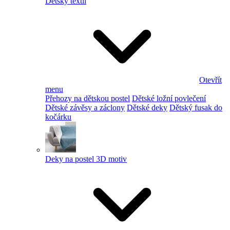
Dětský textil
Otevřít
menu
Přehozy na dětskou postel
Dětské ložní povlečení
Dětské závěsy a záclony
Dětské deky
Dětský fusak do
kočárku
Deky na postel 3D motiv