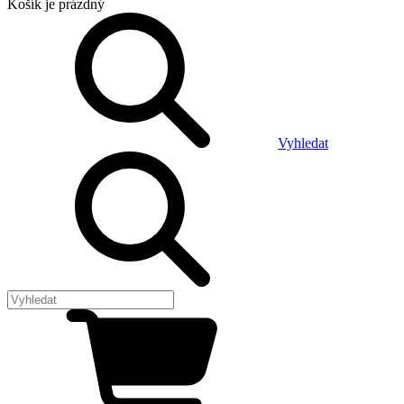
Košík
je prázdný
Vyhledat