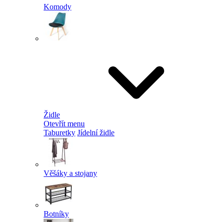
Komody
Židle
Otevřít menu
Taburetky
Jídelní židle
Věšáky a stojany
Botníky