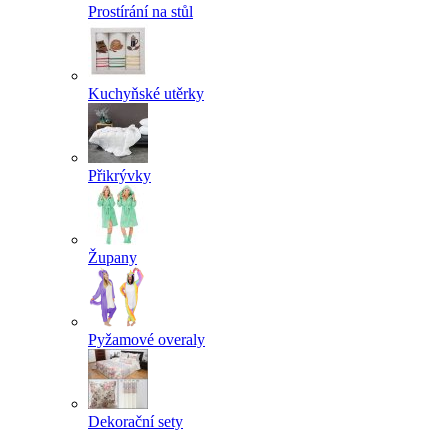
Prostírání na stůl
Kuchyňské utěrky
Přikrývky
Župany
Pyžamové overaly
Dekorační sety