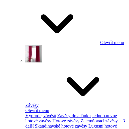
Otevřít menu
Závěsy
Otevřít menu
Výprodej závěsů
Závěsy do altánku
Jednobarevné
hotové závěsy
Hotové závěsy
Zatemňovací závěsy
+ 3
další
Skandinávské hotové závěsy
Luxusní hotové