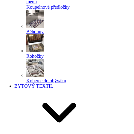
menu
Koupelnové předložky
Běhouny
Rohožky
Koberce do obýváku
BYTOVÝ TEXTIL