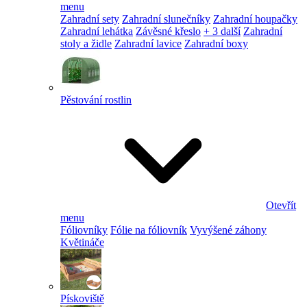
menu
Zahradní sety
Zahradní slunečníky
Zahradní houpačky
Zahradní lehátka
Závěsné křeslo
+ 3 další
Zahradní
stoly a židle
Zahradní lavice
Zahradní boxy
Pěstování rostlin
Otevřít
menu
Fóliovníky
Fólie na fóliovník
Vyvýšené záhony
Květináče
Pískoviště