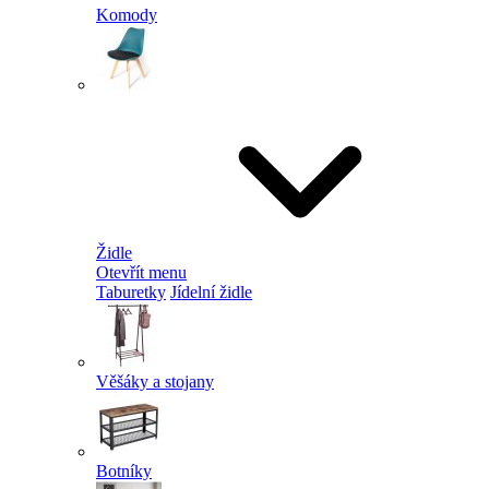
Komody
Židle
Otevřít menu
Taburetky
Jídelní židle
Věšáky a stojany
Botníky