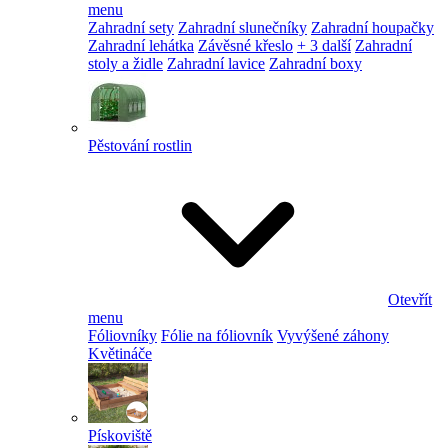
menu
Zahradní sety
Zahradní slunečníky
Zahradní houpačky
Zahradní lehátka
Závěsné křeslo
+ 3 další
Zahradní
stoly a židle
Zahradní lavice
Zahradní boxy
Pěstování rostlin
Otevřít
menu
Fóliovníky
Fólie na fóliovník
Vyvýšené záhony
Květináče
Pískoviště