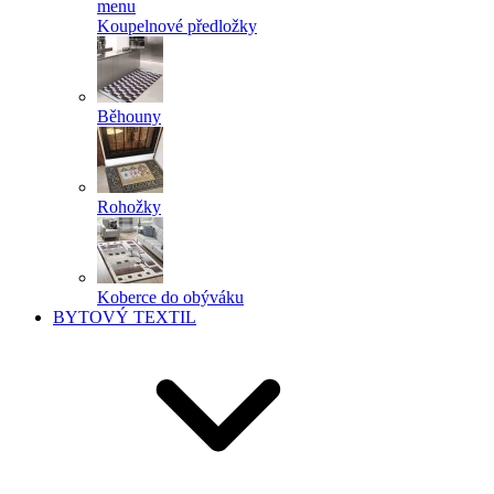
menu
Koupelnové předložky
Běhouny
Rohožky
Koberce do obýváku
BYTOVÝ TEXTIL