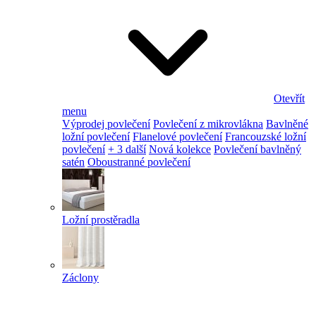
Otevřít
menu
Výprodej povlečení
Povlečení z mikrovlákna
Bavlněné
ložní povlečení
Flanelové povlečení
Francouzské ložní
povlečení
+ 3 další
Nová kolekce
Povlečení bavlněný
satén
Oboustranné povlečení
Ložní prostěradla
Záclony