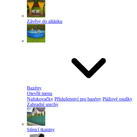
Závěsy do altánku
Bazény
Otevřít menu
Nafukovačky
Příslušenství pro bazény
Plážové osušky
Zahradní sprchy
Stínicí tkaniny