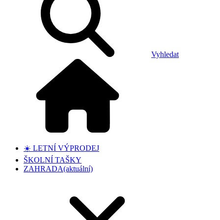
Vyhledat
☀️ LETNÍ VÝPRODEJ
ŠKOLNÍ TAŠKY
ZAHRADA
(aktuální)