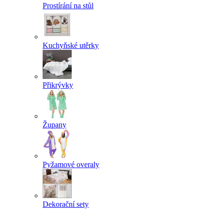
Prostírání na stůl
Kuchyňské utěrky
Přikrývky
Župany
Pyžamové overaly
Dekorační sety