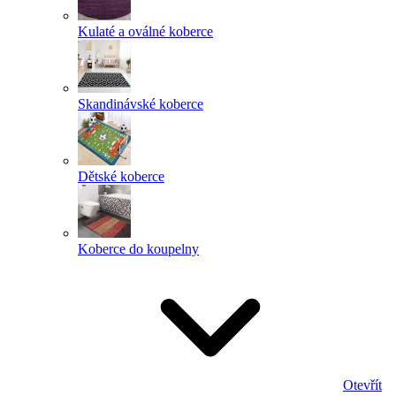
Kulaté a oválné koberce
Skandinávské koberce
Dětské koberce
Koberce do koupelny
Otevřít