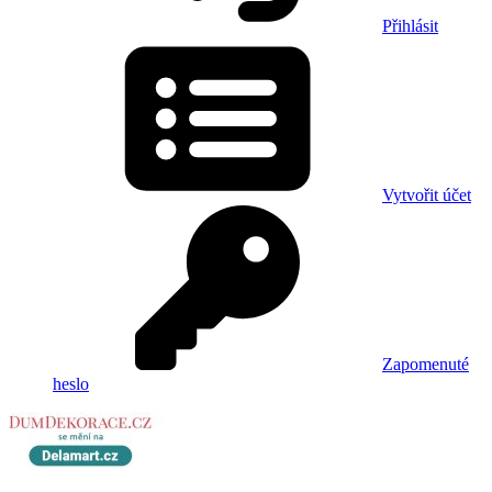
Přihlásit
Vytvořit účet
Zapomenuté
heslo