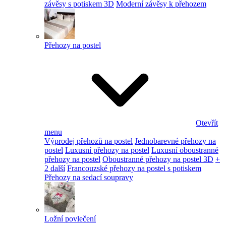
závěsy s potiskem 3D
Moderní závěsy k přehozem
Přehozy na postel
Otevřít
menu
Výprodej přehozů na postel
Jednobarevné přehozy na
postel
Luxusní přehozy na postel
Luxusní oboustranné
přehozy na postel
Oboustranné přehozy na postel 3D
+
2 další
Francouzské přehozy na postel s potiskem
Přehozy na sedací soupravy
Ložní povlečení