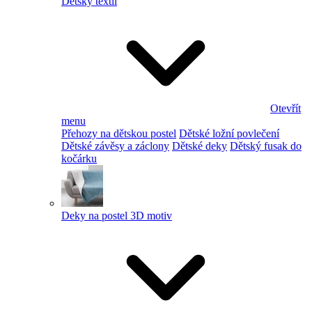
Dětský textil
Otevřít
menu
Přehozy na dětskou postel
Dětské ložní povlečení
Dětské závěsy a záclony
Dětské deky
Dětský fusak do
kočárku
Deky na postel 3D motiv