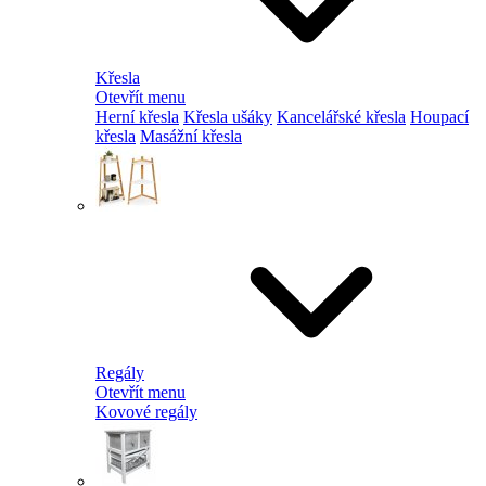
Křesla
Otevřít menu
Herní křesla
Křesla ušáky
Kancelářské křesla
Houpací
křesla
Masážní křesla
Regály
Otevřít menu
Kovové regály