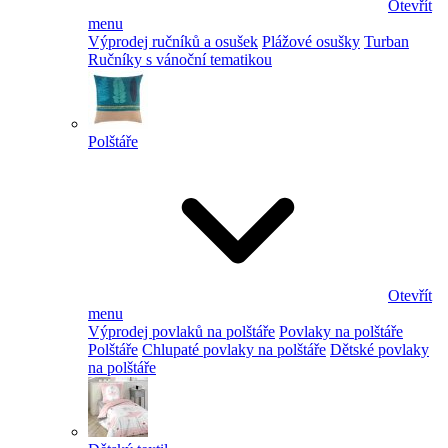
Otevřít
menu
Výprodej ručníků a osušek
Plážové osušky
Turban
Ručníky s vánoční tematikou
Polštáře
Otevřít
menu
Výprodej povlaků na polštáře
Povlaky na polštáře
Polštáře
Chlupaté povlaky na polštáře
Dětské povlaky
na polštáře