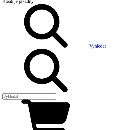
Košík
je prázdný
Vyhledat