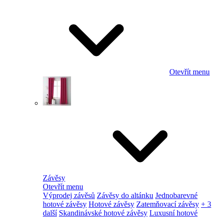
Otevřít menu
Závěsy
Otevřít menu
Výprodej závěsů
Závěsy do altánku
Jednobarevné
hotové závěsy
Hotové závěsy
Zatemňovací závěsy
+ 3
další
Skandinávské hotové závěsy
Luxusní hotové