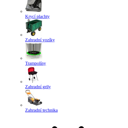
Krycí plachty
Zahradní vozíky
Trampolíny
Zahradní grily
Zahradní technika