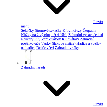
Otevřít
menu
Sekačky
Strunové sekačky
Křovinořezy
Čerpadla
Nůžky na živý plot
+ 9 dalších
Zahradní vysavače listí
a fukary
Pily
Vertikulátory
Kultivátory
Zahradní
postřikovače
Vapky (tlakové čističe)
Hadice a vozíky
na hadice
Drtiče větví
Zahradní vrtáky
Zahradní nářadí
Otevřít