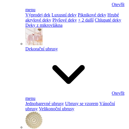
Otevřít
menu
Výprodej dek
Luxusní deky
Piknikové deky
Hrubé
akrylové deky
Plyšové deky
+ 2 další
Chlupaté deky
Deky z mikrovlákna
Dekorační ubrusy
Otevřít
menu
Jednobarevné ubrusy
Ubrusy se vzorem
Vánoční
ubrusy
Velikonoční ubrusy