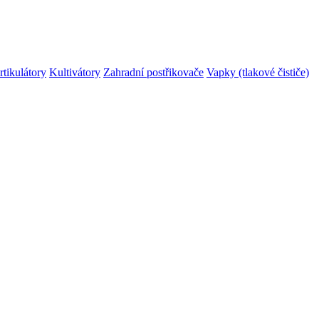
rtikulátory
Kultivátory
Zahradní postřikovače
Vapky (tlakové čističe)