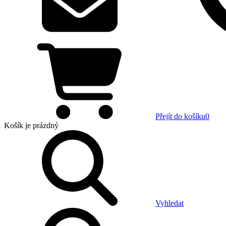
Přejít do košíku
0
Košík
je prázdný
Vyhledat