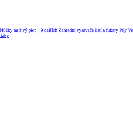
Nůžky na živý plot
+ 9 dalších
Zahradní vysavače listí a fukary
Pily
Ve
rtáky