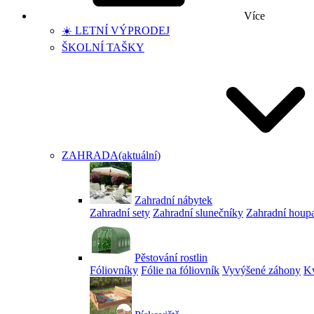
Více
☀️ LETNÍ VÝPRODEJ
ŠKOLNÍ TAŠKY
ZAHRADA
(aktuální)
Zahradní nábytek
Zahradní sety
Zahradní slunečníky
Zahradní houp
Pěstování rostlin
Fóliovníky
Fólie na fóliovník
Vyvýšené záhony
Kv