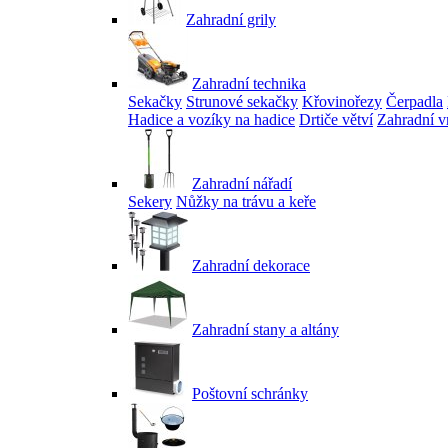
Zahradní grily
Zahradní technika
Sekačky
Strunové sekačky
Křovinořezy
Čerpadla
Hadice a vozíky na hadice
Drtiče větví
Zahradní v
Zahradní nářadí
Sekery
Nůžky na trávu a keře
Zahradní dekorace
Zahradní stany a altány
Poštovní schránky