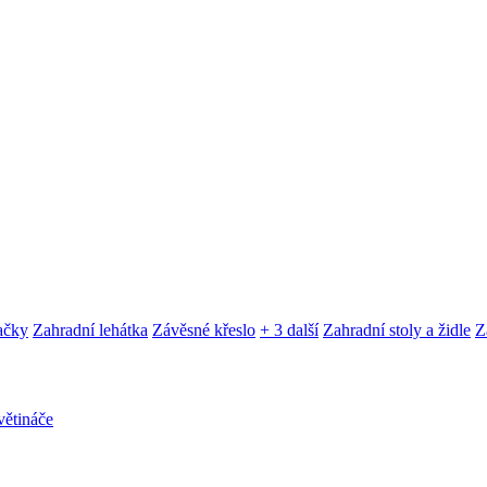
ačky
Zahradní lehátka
Závěsné křeslo
+ 3 další
Zahradní stoly a židle
Z
ětináče