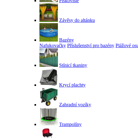
Pískoviště
Závěsy do altánku
Bazény
Nafukovačky
Příslušenství pro bazény
Plážové os
Stínicí tkaniny
Krycí plachty
Zahradní vozíky
Trampolíny