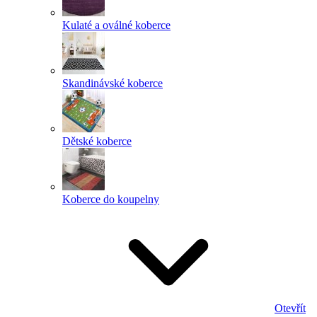
Kulaté a oválné koberce
Skandinávské koberce
Dětské koberce
Koberce do koupelny
Otevřít