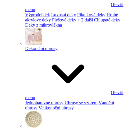
Otevřít
menu
Výprodej dek
Luxusní deky
Piknikové deky
Hrubé
akrylové deky
Plyšové deky
+ 2 další
Chlupaté deky
Deky z mikrovlákna
Dekorační ubrusy
Otevřít
menu
Jednobarevné ubrusy
Ubrusy se vzorem
Vánoční
ubrusy
Velikonoční ubrusy