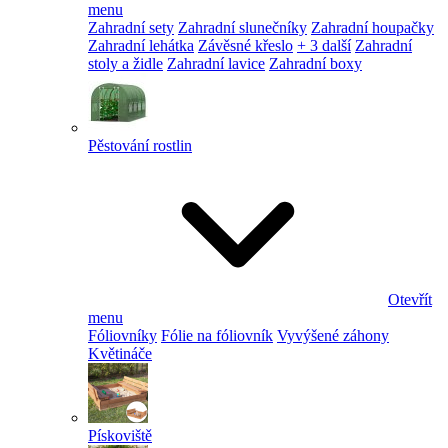
menu
Zahradní sety
Zahradní slunečníky
Zahradní houpačky
Zahradní lehátka
Závěsné křeslo
+ 3 další
Zahradní
stoly a židle
Zahradní lavice
Zahradní boxy
Pěstování rostlin
Otevřít
menu
Fóliovníky
Fólie na fóliovník
Vyvýšené záhony
Květináče
Pískoviště