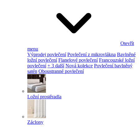
Otevřít
menu
Výprodej povlečení
Povlečení z mikrovlákna
Bavlněné
ložní povlečení
Flanelové povlečení
Francouzské ložní
povlečení
+ 3 další
Nová kolekce
Povlečení bavlněný
satén
Oboustranné povlečení
Ložní prostěradla
Záclony