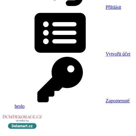
Přihlásit
Vytvořit účet
Zapomenuté
heslo