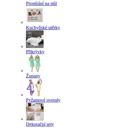
Prostírání na stůl
Kuchyňské utěrky
Přikrývky
Župany
Pyžamové overaly
Dekorační sety