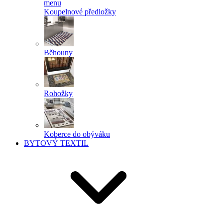
menu
Koupelnové předložky
Běhouny
Rohožky
Koberce do obýváku
BYTOVÝ TEXTIL