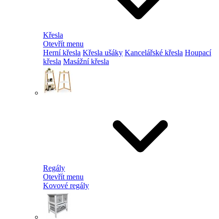
Křesla
Otevřít menu
Herní křesla
Křesla ušáky
Kancelářské křesla
Houpací
křesla
Masážní křesla
Regály
Otevřít menu
Kovové regály