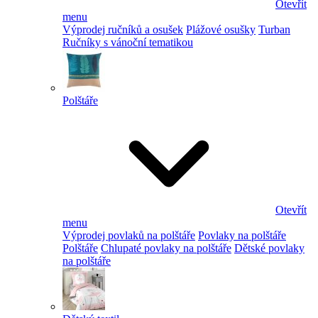
Otevřít
menu
Výprodej ručníků a osušek
Plážové osušky
Turban
Ručníky s vánoční tematikou
Polštáře
Otevřít
menu
Výprodej povlaků na polštáře
Povlaky na polštáře
Polštáře
Chlupaté povlaky na polštáře
Dětské povlaky
na polštáře