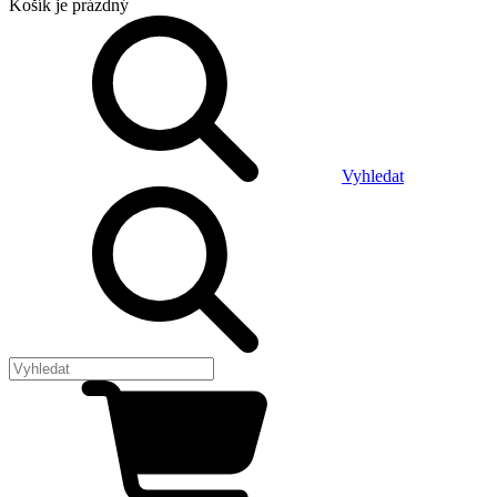
Košík
je prázdný
Vyhledat