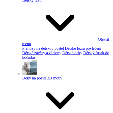
Dětský textil
Otevřít
menu
Přehozy na dětskou postel
Dětské ložní povlečení
Dětské závěsy a záclony
Dětské deky
Dětský fusak do
kočárku
Deky na postel 3D motiv