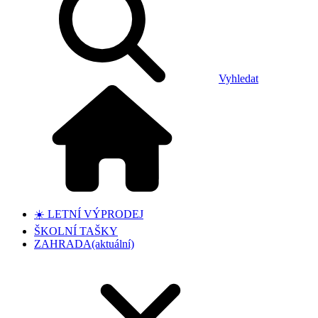
Vyhledat
☀️ LETNÍ VÝPRODEJ
ŠKOLNÍ TAŠKY
ZAHRADA
(aktuální)