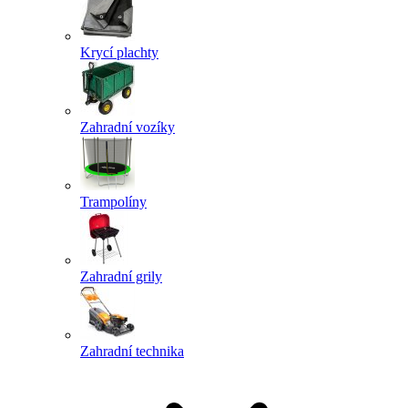
Krycí plachty
Zahradní vozíky
Trampolíny
Zahradní grily
Zahradní technika