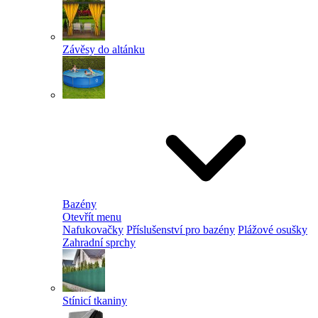
Závěsy do altánku
Bazény
Otevřít menu
Nafukovačky
Příslušenství pro bazény
Plážové osušky
Zahradní sprchy
Stínicí tkaniny