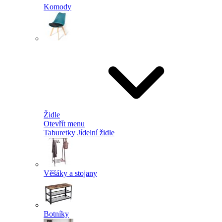
Komody
Židle
Otevřít menu
Taburetky
Jídelní židle
Věšáky a stojany
Botníky