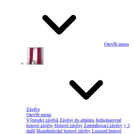
Otevřít menu
Závěsy
Otevřít menu
Výprodej závěsů
Závěsy do altánku
Jednobarevné
hotové závěsy
Hotové závěsy
Zatemňovací závěsy
+ 3
další
Skandinávské hotové závěsy
Luxusní hotové