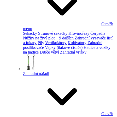
Otevřít
menu
Sekačky
Strunové sekačky
Křovinořezy
Čerpadla
Nůžky na živý plot
+ 9 dalších
Zahradní vysavače listí
a fukary
Pily
Vertikulátory
Kultivátory
Zahradní
postřikovače
Vapky (tlakové čističe)
Hadice a vozíky
na hadice
Drtiče větví
Zahradní vrtáky
Zahradní nářadí
Otevřít