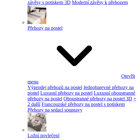
závěsy s potiskem 3D
Moderní závěsy k přehozem
Přehozy na postel
Otevřít
menu
Výprodej přehozů na postel
Jednobarevné přehozy na
postel
Luxusní přehozy na postel
Luxusní oboustranné
přehozy na postel
Oboustranné přehozy na postel 3D
+
2 další
Francouzské přehozy na postel s potiskem
Přehozy na sedací soupravy
Ložní povlečení