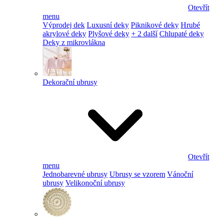
Otevřít
menu
Výprodej dek
Luxusní deky
Piknikové deky
Hrubé
akrylové deky
Plyšové deky
+ 2 další
Chlupaté deky
Deky z mikrovlákna
Dekorační ubrusy
Otevřít
menu
Jednobarevné ubrusy
Ubrusy se vzorem
Vánoční
ubrusy
Velikonoční ubrusy