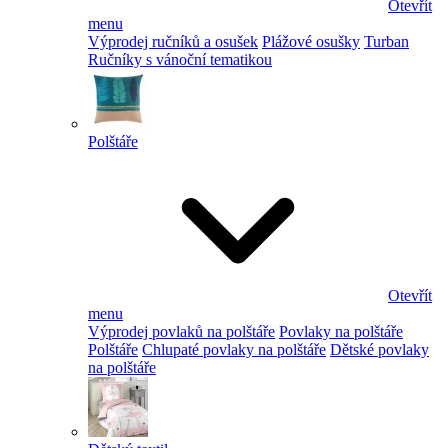
Otevřít
menu
Výprodej ručníků a osušek
Plážové osušky
Turban
Ručníky s vánoční tematikou
Polštáře
Otevřít
menu
Výprodej povlaků na polštáře
Povlaky na polštáře
Polštáře
Chlupaté povlaky na polštáře
Dětské povlaky
na polštáře