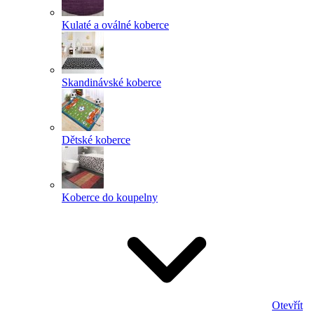
Kulaté a oválné koberce
Skandinávské koberce
Dětské koberce
Koberce do koupelny
Otevřít