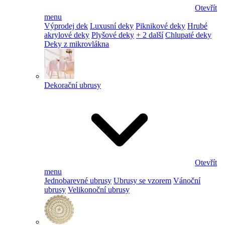
Otevřít
menu
Výprodej dek
Luxusní deky
Piknikové deky
Hrubé
akrylové deky
Plyšové deky
+ 2 další
Chlupaté deky
Deky z mikrovlákna
Dekorační ubrusy
Otevřít
menu
Jednobarevné ubrusy
Ubrusy se vzorem
Vánoční
ubrusy
Velikonoční ubrusy