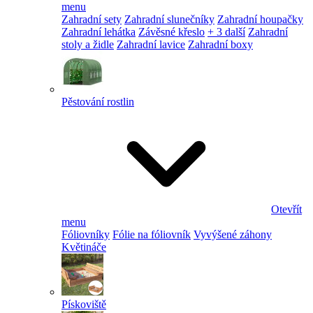
menu
Zahradní sety
Zahradní slunečníky
Zahradní houpačky
Zahradní lehátka
Závěsné křeslo
+ 3 další
Zahradní
stoly a židle
Zahradní lavice
Zahradní boxy
Pěstování rostlin
Otevřít
menu
Fóliovníky
Fólie na fóliovník
Vyvýšené záhony
Květináče
Pískoviště