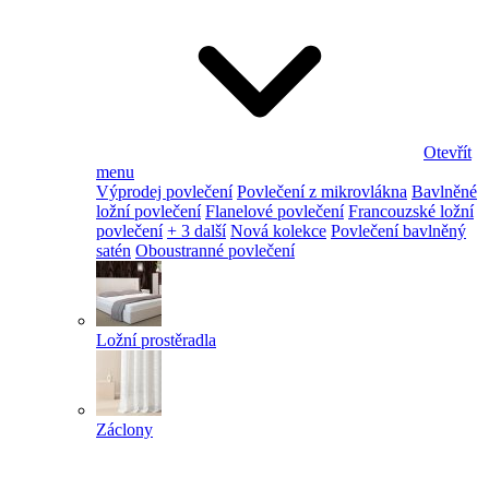
Otevřít
menu
Výprodej povlečení
Povlečení z mikrovlákna
Bavlněné
ložní povlečení
Flanelové povlečení
Francouzské ložní
povlečení
+ 3 další
Nová kolekce
Povlečení bavlněný
satén
Oboustranné povlečení
Ložní prostěradla
Záclony