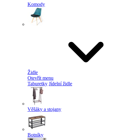
Komody
Židle
Otevřít menu
Taburetky
Jídelní židle
Věšáky a stojany
Botníky