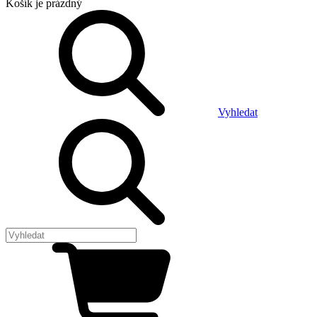
Košík
je prázdný
Vyhledat