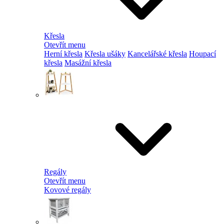
Křesla
Otevřít menu
Herní křesla
Křesla ušáky
Kancelářské křesla
Houpací
křesla
Masážní křesla
Regály
Otevřít menu
Kovové regály