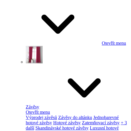
Otevřít menu
Závěsy
Otevřít menu
Výprodej závěsů
Závěsy do altánku
Jednobarevné
hotové závěsy
Hotové závěsy
Zatemňovací závěsy
+ 3
další
Skandinávské hotové závěsy
Luxusní hotové