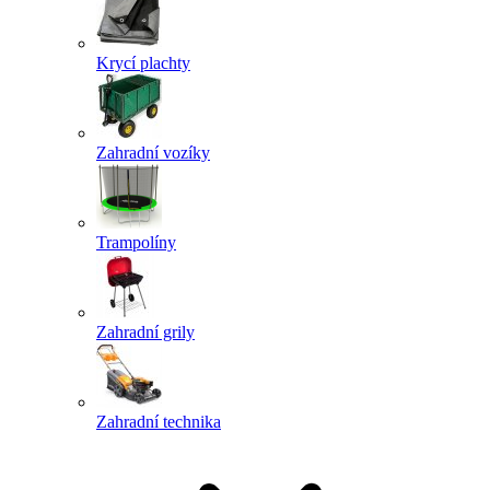
Krycí plachty
Zahradní vozíky
Trampolíny
Zahradní grily
Zahradní technika