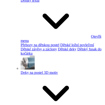
Dětský textil
Otevřít
menu
Přehozy na dětskou postel
Dětské ložní povlečení
Dětské závěsy a záclony
Dětské deky
Dětský fusak do
kočárku
Deky na postel 3D motiv