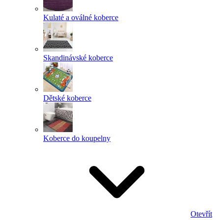
Kulaté a oválné koberce
Skandinávské koberce
Dětské koberce
Koberce do koupelny
Otevřít