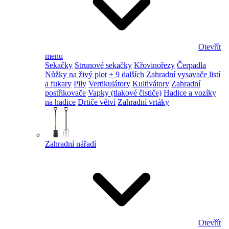
Otevřít
menu
Sekačky
Strunové sekačky
Křovinořezy
Čerpadla
Nůžky na živý plot
+ 9 dalších
Zahradní vysavače listí
a fukary
Pily
Vertikulátory
Kultivátory
Zahradní
postřikovače
Vapky (tlakové čističe)
Hadice a vozíky
na hadice
Drtiče větví
Zahradní vrtáky
Zahradní nářadí
Otevřít