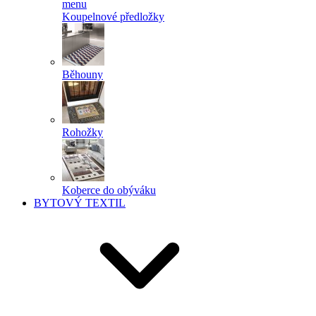
menu
Koupelnové předložky
Běhouny
Rohožky
Koberce do obýváku
BYTOVÝ TEXTIL