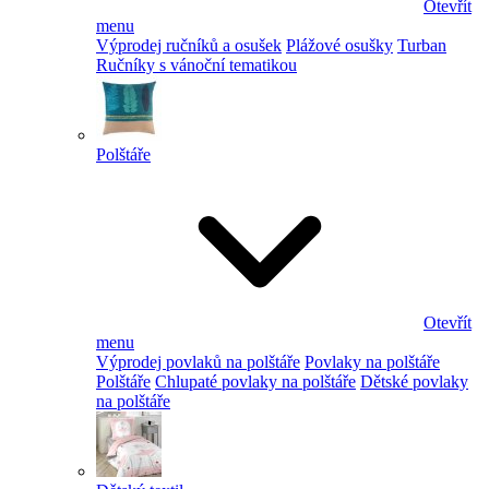
Otevřít
menu
Výprodej ručníků a osušek
Plážové osušky
Turban
Ručníky s vánoční tematikou
Polštáře
Otevřít
menu
Výprodej povlaků na polštáře
Povlaky na polštáře
Polštáře
Chlupaté povlaky na polštáře
Dětské povlaky
na polštáře