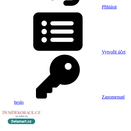
Přihlásit
Vytvořit účet
Zapomenuté
heslo