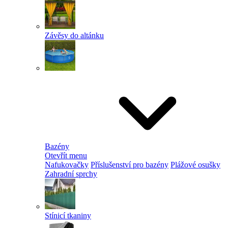
Závěsy do altánku
Bazény
Otevřít menu
Nafukovačky
Příslušenství pro bazény
Plážové osušky
Zahradní sprchy
Stínicí tkaniny