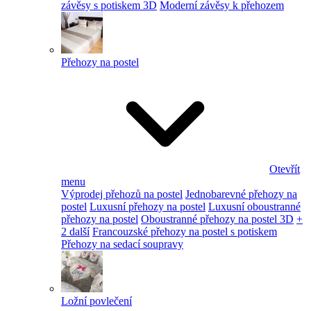
závěsy s potiskem 3D
Moderní závěsy k přehozem
Přehozy na postel
Otevřít
menu
Výprodej přehozů na postel
Jednobarevné přehozy na
postel
Luxusní přehozy na postel
Luxusní oboustranné
přehozy na postel
Oboustranné přehozy na postel 3D
+
2 další
Francouzské přehozy na postel s potiskem
Přehozy na sedací soupravy
Ložní povlečení