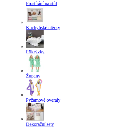
Prostírání na stůl
Kuchyňské utěrky
Přikrývky
Župany
Pyžamové overaly
Dekorační sety