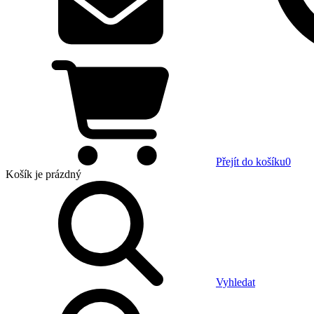
Přejít do košíku
0
Košík
je prázdný
Vyhledat