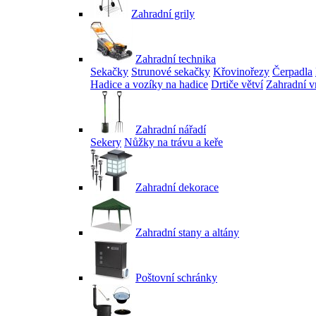
Zahradní grily
Zahradní technika
Sekačky
Strunové sekačky
Křovinořezy
Čerpadla
Hadice a vozíky na hadice
Drtiče větví
Zahradní v
Zahradní nářadí
Sekery
Nůžky na trávu a keře
Zahradní dekorace
Zahradní stany a altány
Poštovní schránky