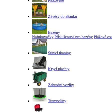
Pískoviště
Závěsy do altánku
Bazény
Nafukovačky
Příslušenství pro bazény
Plážové os
Stínicí tkaniny
Krycí plachty
Zahradní vozíky
Trampolíny