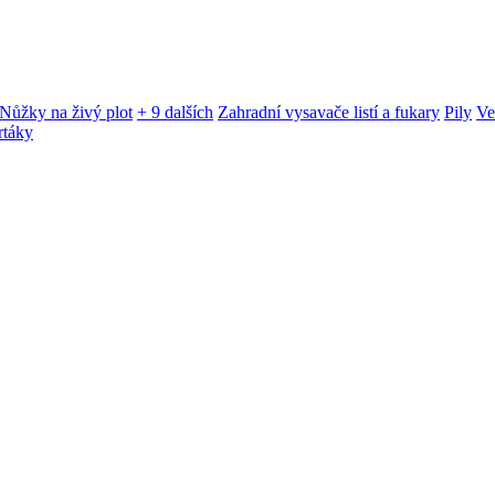
Nůžky na živý plot
+ 9 dalších
Zahradní vysavače listí a fukary
Pily
Ve
rtáky