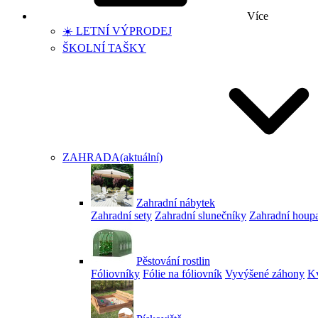
Více
☀️ LETNÍ VÝPRODEJ
ŠKOLNÍ TAŠKY
ZAHRADA
(aktuální)
Zahradní nábytek
Zahradní sety
Zahradní slunečníky
Zahradní houp
Pěstování rostlin
Fóliovníky
Fólie na fóliovník
Vyvýšené záhony
Kv