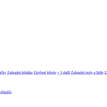
ačky
Zahradní lehátka
Závěsné křeslo
+ 3 další
Zahradní stoly a židle
Z
ětináče