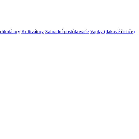
rtikulátory
Kultivátory
Zahradní postřikovače
Vapky (tlakové čističe)