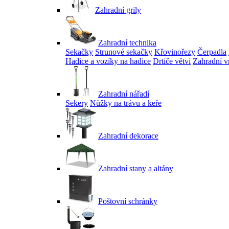
Zahradní grily
Zahradní technika
Sekačky
Strunové sekačky
Křovinořezy
Čerpadla
Hadice a vozíky na hadice
Drtiče větví
Zahradní v
Zahradní nářadí
Sekery
Nůžky na trávu a keře
Zahradní dekorace
Zahradní stany a altány
Poštovní schránky