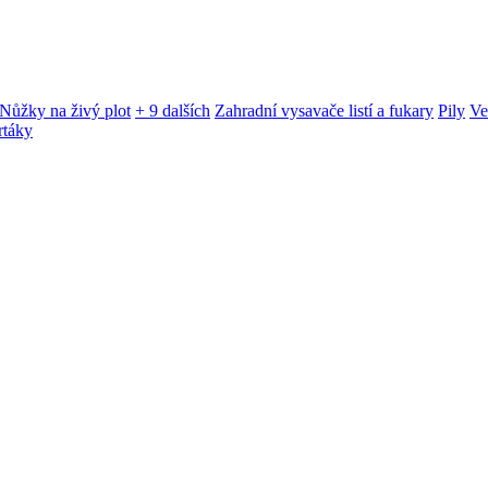
Nůžky na živý plot
+ 9 dalších
Zahradní vysavače listí a fukary
Pily
Ve
rtáky