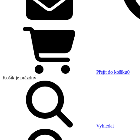
Přejít do košíku
0
Košík
je prázdný
Vyhledat