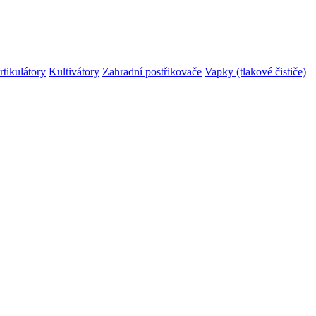
rtikulátory
Kultivátory
Zahradní postřikovače
Vapky (tlakové čističe)