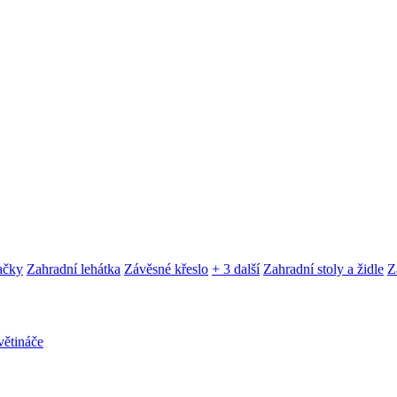
ačky
Zahradní lehátka
Závěsné křeslo
+ 3 další
Zahradní stoly a židle
Z
ětináče