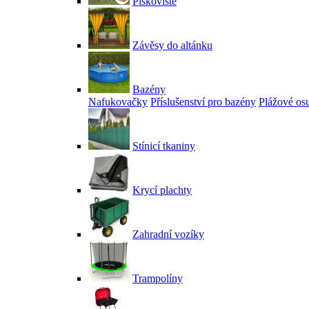
Pískoviště
Závěsy do altánku
Bazény
Nafukovačky
Příslušenství pro bazény
Plážové os
Stínicí tkaniny
Krycí plachty
Zahradní vozíky
Trampolíny