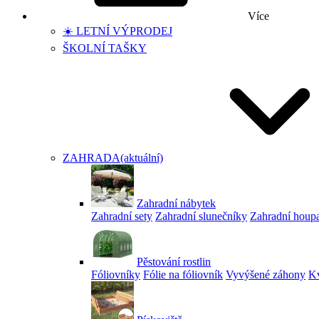
Více
☀️ LETNÍ VÝPRODEJ
ŠKOLNÍ TAŠKY
ZAHRADA
(aktuální)
Zahradní nábytek
Zahradní sety
Zahradní slunečníky
Zahradní houp
Pěstování rostlin
Fóliovníky
Fólie na fóliovník
Vyvýšené záhony
Kv