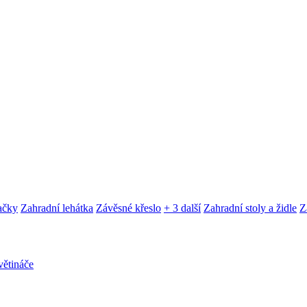
ačky
Zahradní lehátka
Závěsné křeslo
+ 3 další
Zahradní stoly a židle
Z
ětináče