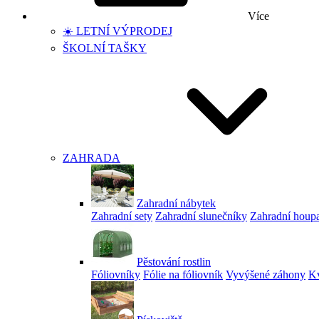
Více
☀️ LETNÍ VÝPRODEJ
ŠKOLNÍ TAŠKY
ZAHRADA
Zahradní nábytek
Zahradní sety
Zahradní slunečníky
Zahradní houp
Pěstování rostlin
Fóliovníky
Fólie na fóliovník
Vyvýšené záhony
Kv