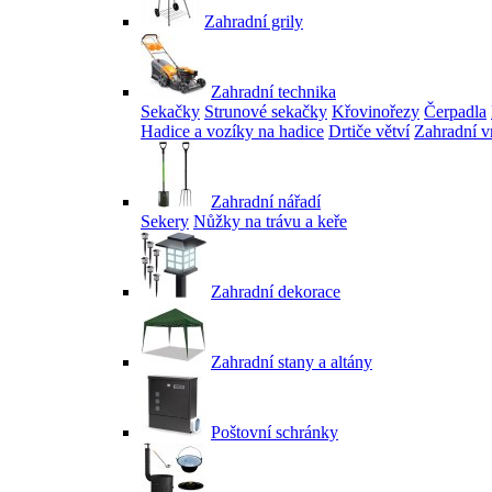
Zahradní grily
Zahradní technika
Sekačky
Strunové sekačky
Křovinořezy
Čerpadla
Hadice a vozíky na hadice
Drtiče větví
Zahradní v
Zahradní nářadí
Sekery
Nůžky na trávu a keře
Zahradní dekorace
Zahradní stany a altány
Poštovní schránky