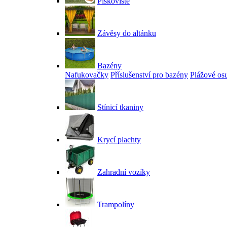
Pískoviště
Závěsy do altánku
Bazény
Nafukovačky
Příslušenství pro bazény
Plážové os
Stínicí tkaniny
Krycí plachty
Zahradní vozíky
Trampolíny