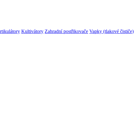
rtikulátory
Kultivátory
Zahradní postřikovače
Vapky (tlakové čističe)