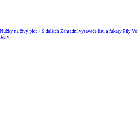
Nůžky na živý plot
+ 9 dalších
Zahradní vysavače listí a fukary
Pily
Ve
rtáky