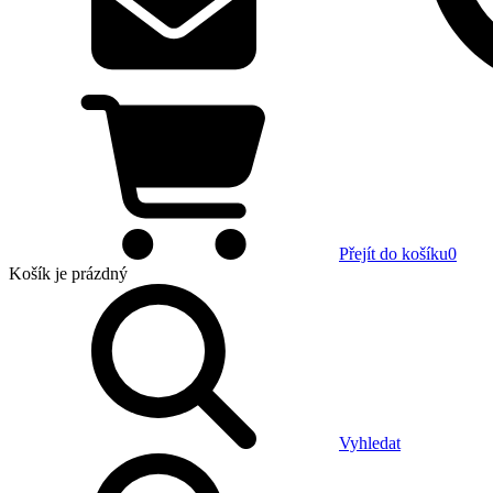
Přejít do košíku
0
Košík
je prázdný
Vyhledat