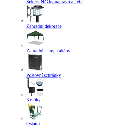
Sekery
Nůžky na trávu a keře
Zahradní dekorace
Zahradní stany a altány
Poštovní schránky
Kotlíky
Ostatní