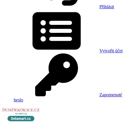
Přihlásit
Vytvořit účet
Zapomenuté
heslo