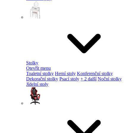
Stolky
Otevřít menu
Toaletní stolky
Herní stoly
Konferenční stolky
Dekorační stolky
Psací stoly
+ 2 další
Noční stolky
Jídelní stoly