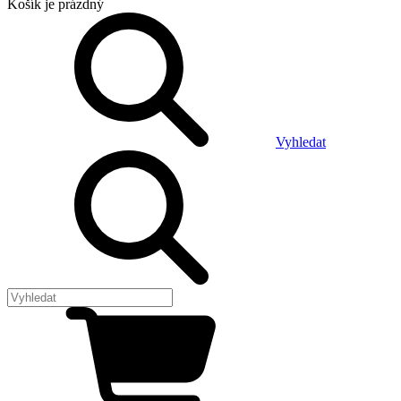
Košík
je prázdný
Vyhledat