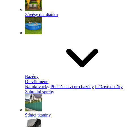
Závěsy do altánku
Bazény
Otevřít menu
Nafukovačky
Příslušenství pro bazény
Plážové osušky
Zahradní sprchy
Stínicí tkaniny