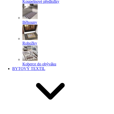
Koupelnové předložky
Běhouny
Rohožky
Koberce do obýváku
BYTOVÝ TEXTIL