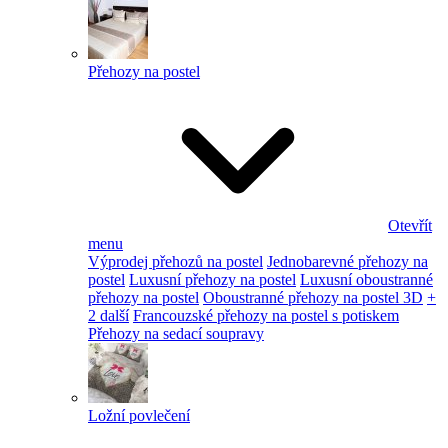
Přehozy na postel
Otevřít
menu
Výprodej přehozů na postel
Jednobarevné přehozy na
postel
Luxusní přehozy na postel
Luxusní oboustranné
přehozy na postel
Oboustranné přehozy na postel 3D
+
2 další
Francouzské přehozy na postel s potiskem
Přehozy na sedací soupravy
Ložní povlečení