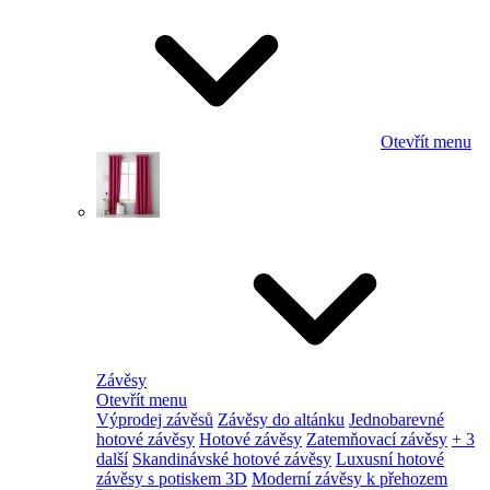
Otevřít menu
Závěsy
Otevřít menu
Výprodej závěsů
Závěsy do altánku
Jednobarevné
hotové závěsy
Hotové závěsy
Zatemňovací závěsy
+ 3
další
Skandinávské hotové závěsy
Luxusní hotové
závěsy s potiskem 3D
Moderní závěsy k přehozem