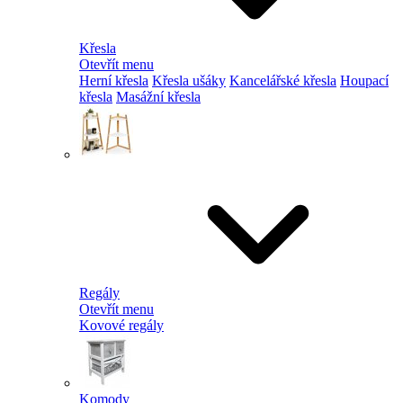
Křesla
Otevřít menu
Herní křesla
Křesla ušáky
Kancelářské křesla
Houpací
křesla
Masážní křesla
Regály
Otevřít menu
Kovové regály
Komody