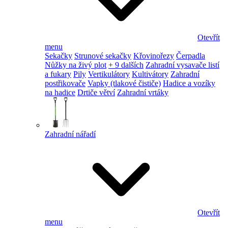
Otevřít
menu
Sekačky
Strunové sekačky
Křovinořezy
Čerpadla
Nůžky na živý plot
+ 9 dalších
Zahradní vysavače listí
a fukary
Pily
Vertikulátory
Kultivátory
Zahradní
postřikovače
Vapky (tlakové čističe)
Hadice a vozíky
na hadice
Drtiče větví
Zahradní vrtáky
Zahradní nářadí
Otevřít
menu