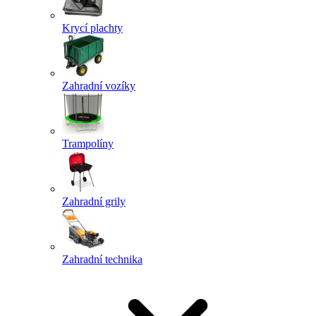
Krycí plachty
Zahradní vozíky
Trampolíny
Zahradní grily
Zahradní technika