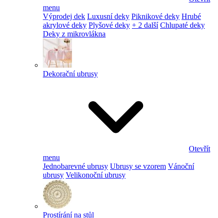
menu
Výprodej dek
Luxusní deky
Piknikové deky
Hrubé
akrylové deky
Plyšové deky
+ 2 další
Chlupaté deky
Deky z mikrovlákna
Dekorační ubrusy
Otevřít
menu
Jednobarevné ubrusy
Ubrusy se vzorem
Vánoční
ubrusy
Velikonoční ubrusy
Prostírání na stůl