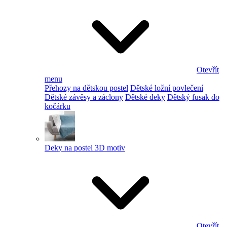
Otevřít
menu
Přehozy na dětskou postel
Dětské ložní povlečení
Dětské závěsy a záclony
Dětské deky
Dětský fusak do
kočárku
Deky na postel 3D motiv
Otevřít