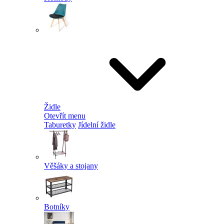
Židle
Otevřít menu
Taburetky
Jídelní židle
Věšáky a stojany
Botníky