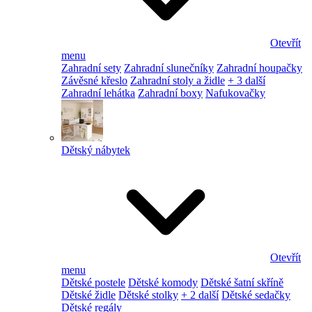
Otevřít
menu
Zahradní sety
Zahradní slunečníky
Zahradní houpačky
Závěsné křeslo
Zahradní stoly a židle
+ 3 další
Zahradní lehátka
Zahradní boxy
Nafukovačky
Dětský nábytek
Otevřít
menu
Dětské postele
Dětské komody
Dětské šatní skříně
Dětské židle
Dětské stolky
+ 2 další
Dětské sedačky
Dětské regály