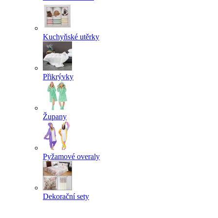
Kuchyňské utěrky
Přikrývky
Župany
Pyžamové overaly
Dekorační sety