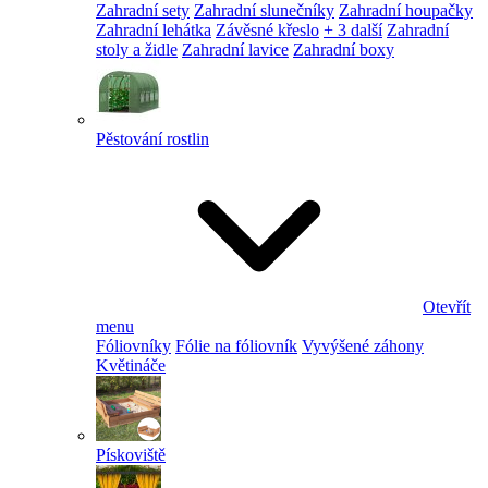
Zahradní sety
Zahradní slunečníky
Zahradní houpačky
Zahradní lehátka
Závěsné křeslo
+ 3 další
Zahradní
stoly a židle
Zahradní lavice
Zahradní boxy
Pěstování rostlin
Otevřít
menu
Fóliovníky
Fólie na fóliovník
Vyvýšené záhony
Květináče
Pískoviště