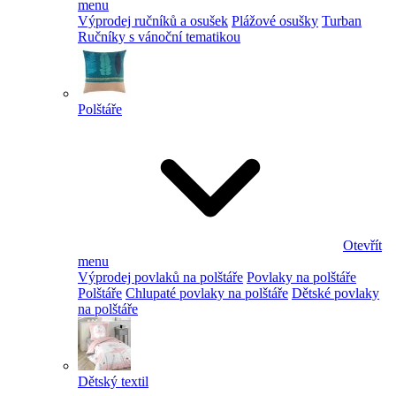
menu
Výprodej ručníků a osušek
Plážové osušky
Turban
Ručníky s vánoční tematikou
Polštáře
Otevřít
menu
Výprodej povlaků na polštáře
Povlaky na polštáře
Polštáře
Chlupaté povlaky na polštáře
Dětské povlaky
na polštáře
Dětský textil