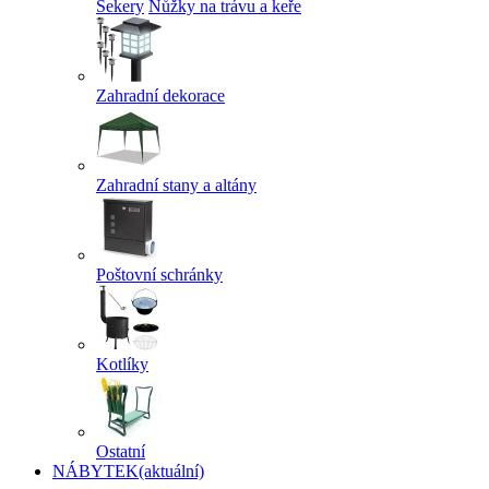
Sekery
Nůžky na trávu a keře
Zahradní dekorace
Zahradní stany a altány
Poštovní schránky
Kotlíky
Ostatní
NÁBYTEK
(aktuální)