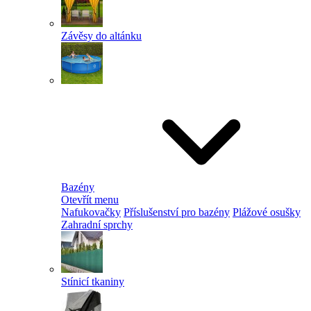
Závěsy do altánku
Bazény
Otevřít menu
Nafukovačky
Příslušenství pro bazény
Plážové osušky
Zahradní sprchy
Stínicí tkaniny