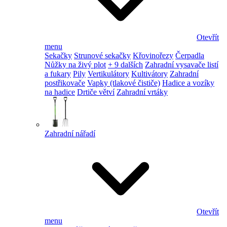
Otevřít
menu
Sekačky
Strunové sekačky
Křovinořezy
Čerpadla
Nůžky na živý plot
+ 9 dalších
Zahradní vysavače listí
a fukary
Pily
Vertikulátory
Kultivátory
Zahradní
postřikovače
Vapky (tlakové čističe)
Hadice a vozíky
na hadice
Drtiče větví
Zahradní vrtáky
Zahradní nářadí
Otevřít
menu