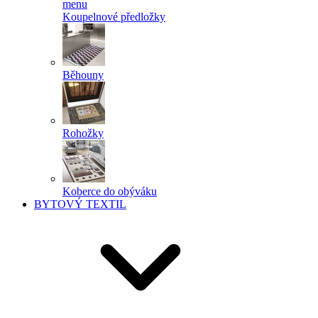
menu
Koupelnové předložky
Běhouny
Rohožky
Koberce do obýváku
BYTOVÝ TEXTIL