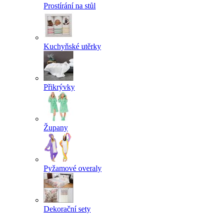
Prostírání na stůl
Kuchyňské utěrky
Přikrývky
Župany
Pyžamové overaly
Dekorační sety