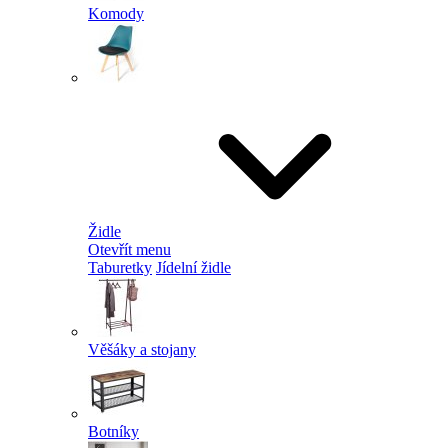
Komody
Židle
Otevřít menu
Taburetky
Jídelní židle
Věšáky a stojany
Botníky