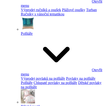
Otevřít
menu
Výprodej ručníků a osušek
Plážové osušky
Turban
Ručníky s vánoční tematikou
Polštáře
Otevřít
menu
Výprodej povlaků na polštáře
Povlaky na polštáře
Polštáře
Chlupaté povlaky na polštáře
Dětské povlaky
na polštáře