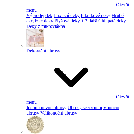
Otevřít
menu
Výprodej dek
Luxusní deky
Piknikové deky
Hrubé
akrylové deky
Plyšové deky
+ 2 další
Chlupaté deky
Deky z mikrovlákna
Dekorační ubrusy
Otevřít
menu
Jednobarevné ubrusy
Ubrusy se vzorem
Vánoční
ubrusy
Velikonoční ubrusy