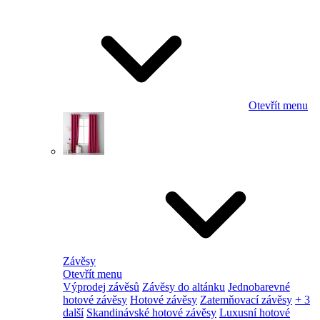
Otevřít menu
Závěsy
Otevřít menu
Výprodej závěsů
Závěsy do altánku
Jednobarevné
hotové závěsy
Hotové závěsy
Zatemňovací závěsy
+ 3
další
Skandinávské hotové závěsy
Luxusní hotové