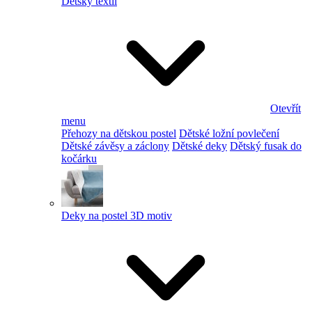
Dětský textil
Otevřít
menu
Přehozy na dětskou postel
Dětské ložní povlečení
Dětské závěsy a záclony
Dětské deky
Dětský fusak do
kočárku
Deky na postel 3D motiv