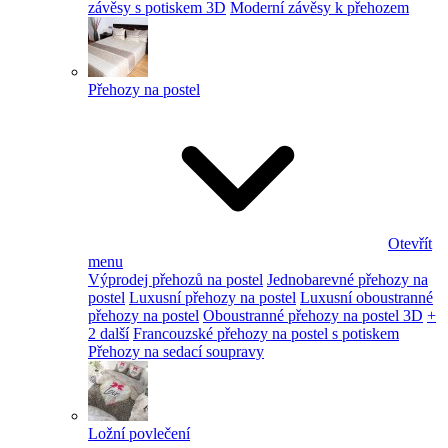
závěsy s potiskem 3D
Moderní závěsy k přehozem
Přehozy na postel
Otevřít
menu
Výprodej přehozů na postel
Jednobarevné přehozy na
postel
Luxusní přehozy na postel
Luxusní oboustranné
přehozy na postel
Oboustranné přehozy na postel 3D
+
2 další
Francouzské přehozy na postel s potiskem
Přehozy na sedací soupravy
Ložní povlečení