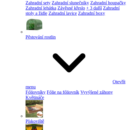
Zahradní sety
Zahradní slunečníky
Zahradní houpačky
Zahradní lehátka
Závěsné křeslo
+ 3 další
Zahradní
stoly a židle
Zahradní lavice
Zahradní boxy
Pěstování rostlin
Otevřít
menu
Fóliovníky
Fólie na fóliovník
Vyvýšené záhony
Květináče
Pískoviště