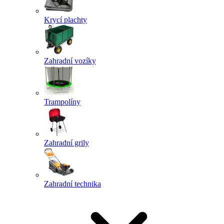
Krycí plachty
Zahradní vozíky
Trampolíny
Zahradní grily
Zahradní technika