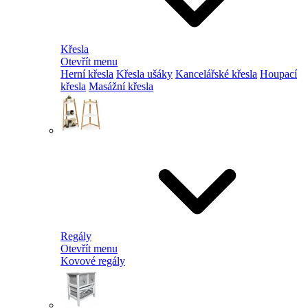
Křesla
Otevřít menu
Herní křesla
Křesla ušáky
Kancelářské křesla
Houpací
křesla
Masážní křesla
Regály
Otevřít menu
Kovové regály