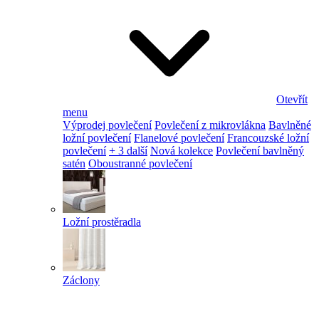
Otevřít
menu
Výprodej povlečení
Povlečení z mikrovlákna
Bavlněné
ložní povlečení
Flanelové povlečení
Francouzské ložní
povlečení
+ 3 další
Nová kolekce
Povlečení bavlněný
satén
Oboustranné povlečení
Ložní prostěradla
Záclony