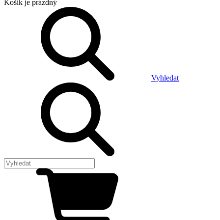
Košík
je prázdný
Vyhledat