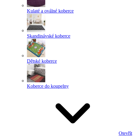
Kulaté a oválné koberce
Skandinávské koberce
Dětské koberce
Koberce do koupelny
Otevřít