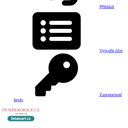
Přihlásit
Vytvořit účet
Zapomenuté
heslo